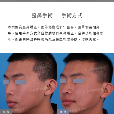
歪鼻手術 ∣ 手術方式
本案例為歪鼻矯正，因外傷造成多年歪鼻，且單側長期鼻
塞。使用手術方式全自體肋軟骨歪鼻矯正，合併功能性鼻整
形。術後同時改善呼吸功能及鼻型整體外觀，增進美感。