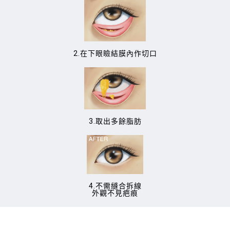
2.在下眼瞼結膜內作切口
3.取出多餘脂肪
4.不需縫合拆線
外觀不見疤痕