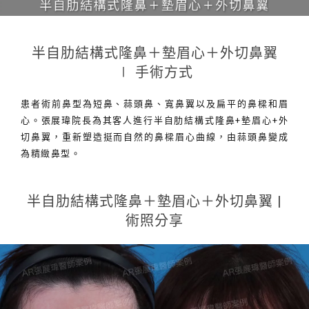
半自肋結構式隆鼻＋墊眉心＋外切鼻翼
∣ 手術方式
患者術前鼻型為短鼻、蒜頭鼻、寬鼻翼以及扁平的鼻樑和眉
心。張展瑋院長為其客人進行半自肋結構式隆鼻+墊眉心+外
切鼻翼，重新塑造挺而自然的鼻樑眉心曲線，由蒜頭鼻變成
為精緻鼻型。
半自肋結構式隆鼻＋墊眉心＋外切鼻翼 |
術照分享