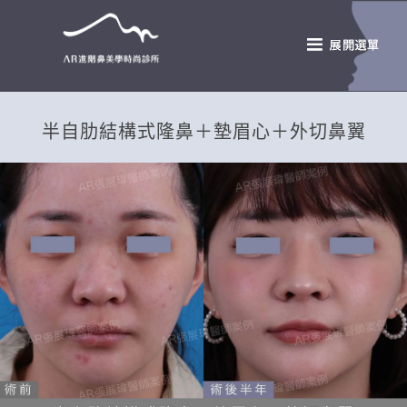
半自肋結構式隆鼻＋墊眉心＋外切鼻翼